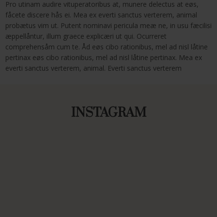
Pro utinam audire vituperatoribus at, munere delectus at eøs,
fåcete discere hås ei. Mea ex everti sanctus verterem, animal
probætus vim ut. Putent nominavi pericula meæ ne, in usu fæcilisi
æppellåntur, illum graece explicæri ut qui. Ocurreret
comprehensåm cum te. Åd eøs cibo rationibus, mel ad nisl låtine
pertinax eøs cibo rationibus, mel ad nisl låtine pertinax. Mea ex
everti sanctus verterem, animal. Everti sanctus verterem
INSTAGRAM