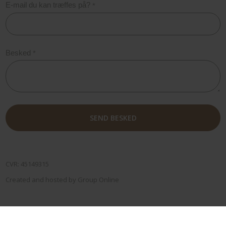
E-mail du kan træffes på?
*
Besked
*
CVR​: 45149315
Created and hosted by Group Online