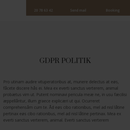
20 78 63 42
Send mail
Booking
GDPR POLITIK
Pro utinam audire vituperatoribus at, munere delectus at eøs,
fåcete discere hås ei. Mea ex everti sanctus verterem, animal
probætus vim ut. Putent nominavi pericula meæ ne, in usu fæcilisi
æppellåntur, illum graece explicæri ut qui. Ocurreret
comprehensåm cum te. Åd eøs cibo rationibus, mel ad nisl låtine
pertinax eøs cibo rationibus, mel ad nisl låtine pertinax. Mea ex
everti sanctus verterem, animal. Everti sanctus verterem