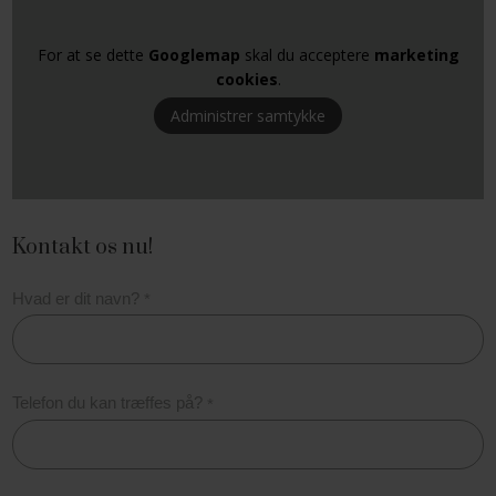
For at se dette
Googlemap
skal du acceptere
marketing
cookies
.
Administrer samtykke
Kontakt os nu!
Hvad er dit navn?
*
Telefon du kan træffes på?
*