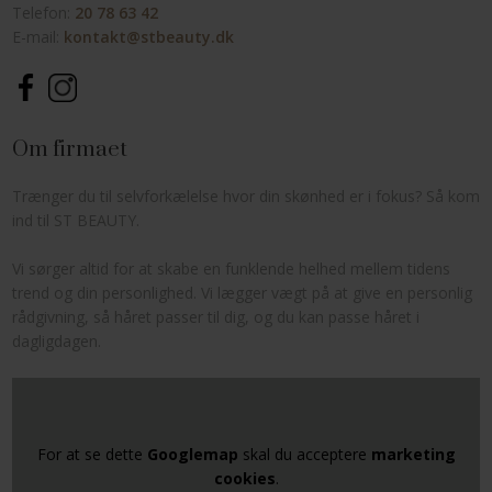
Telefon:
20 78 63 42
E-mail:
kontakt@stbeauty.dk​
Om firmaet
Trænger du til selvforkælelse hvor din skønhed er i fokus? Så kom
ind til ST BEAUTY.
Vi sørger altid for at skabe en funklende helhed mellem tidens
trend og din personlighed. Vi lægger vægt på at give en personlig
rådgivning, så håret passer til dig, og du kan passe håret i
dagligdagen.
For at se dette
Googlemap
skal du acceptere
marketing
cookies
.