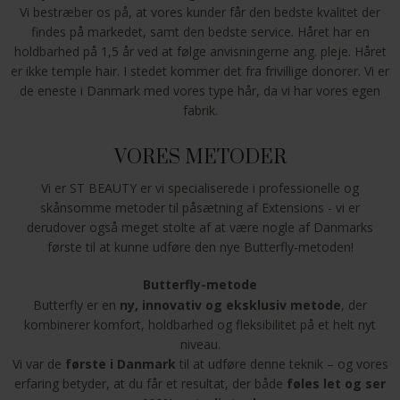
Vi bestræber os på, at vores kunder får den bedste kvalitet der
findes på markedet, samt den bedste service. Håret har en
holdbarhed på 1,5 år ved at følge anvisningerne ang. pleje. Håret
er ikke temple hair. I stedet kommer det fra frivillige donorer. Vi er
de eneste i Danmark med vores type hår, da vi har vores egen
fabrik.
VORES METODER
Vi er ST BEAUTY er vi specialiserede i professionelle og
skånsomme metoder til påsætning af Extensions - vi er
derudover også meget stolte af at være nogle af Danmarks
første til at kunne udføre den nye Butterfly-metoden!
Butterfly-metode
Butterfly er en
ny, innovativ og eksklusiv metode
, der
kombinerer komfort, holdbarhed og fleksibilitet på et helt nyt
niveau.
Vi var de
første i Danmark
til at udføre denne teknik – og vores
erfaring betyder, at du får et resultat, der både
føles let og ser