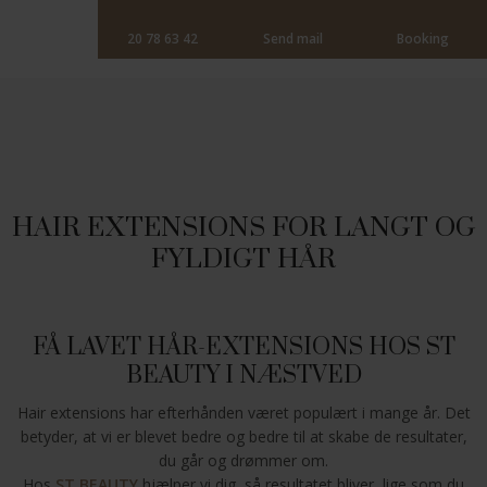
20 78 63 42
Send mail
Booking
​HAIR EXTENSIONS FOR LANGT OG
FYLDIGT HÅR
FÅ LAVET HÅR-EXTENSIONS HOS ST
BEAUTY I NÆSTVED
Hair extensions har efterhånden været populært i mange år. Det
betyder, at vi er blevet bedre og bedre til at skabe de resultater,
du går og drømmer om.
​Hos
ST BEAUTY
hjælper vi dig, så resultatet bliver, lige som du