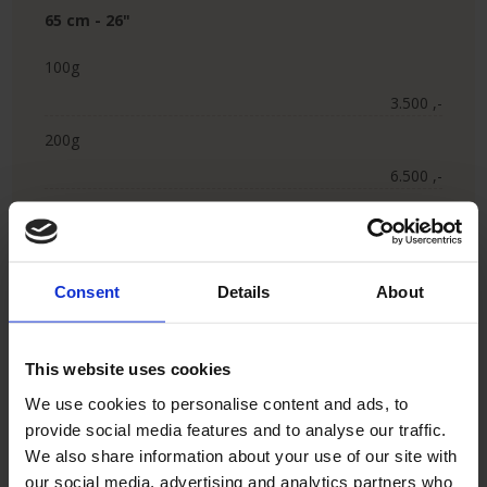
65 cm - 26"
100g
3.500 ,-​
200g
6.500 ,-​
FØR / EFTER BILLEDER​
Consent
Details
About
This website uses cookies
We use cookies to personalise content and ads, to
provide social media features and to analyse our traffic.
We also share information about your use of our site with
our social media, advertising and analytics partners who